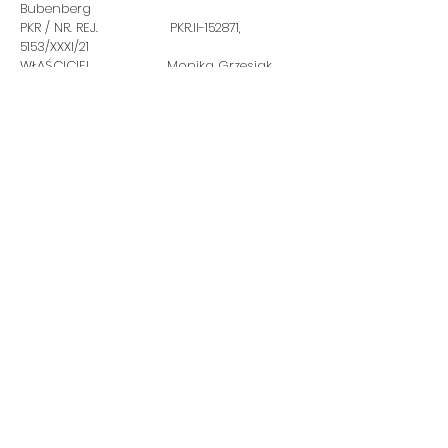
Bubenberg
PKR / NR. REJ. PKR.II-152871,
5153/XXXI/21
WŁAŚCICIEL Monika Grzesiak,
Tuchola
OSIAGNIĘCIA Mł. Ch.PL, Ch PL,
GRAND CH.PL
BADANIA: HD A, ED 0/0, PL
0/0, SD 0/0, spond(-), b-locus N/N, fgf5 L/L
RODOWÓD link
KONTAKTUJTE NÁS
LEGÁLNÍ
INFORMACE
Pravidla nakupování
Monika Grzesiak,
Údaje o bankovním převodu
89-500
Zásady vrácení peněz
Tuchola,Polska
Zásady ochrany osobních údajů
dodávka
LEGÁLNÍ INFORMACE
NIP
6661872817
REGON
341281029