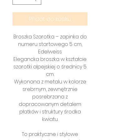
Přidat do košíku
Broszka Szarotka – zapinka do
numeru startowego 5 cm,
Edelweiss
Elegancka broszka w kształcie
szarotki alpejskiej o średnicy 5
cm.
Wykonana z metalu w kolorze
srebrnym, zewnętrznie
posrebrzana z
dopracowanym detalem
płatków i struktury środka
kwiatu.
To praktyczne i stylowe