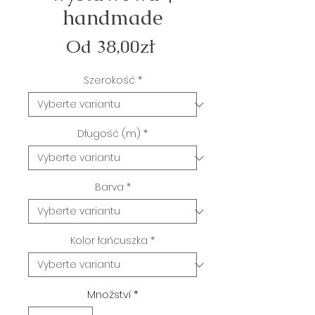
handmade
Zvýhodněná
Od
38,00zł
cena
Szerokość
*
Długość (m)
*
Barva
*
Kolor łańcuszka
*
Množství
*