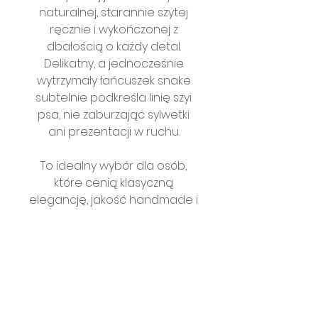
naturalnej, starannie szytej
ręcznie i wykończonej z
dbałością o każdy detal.
Delikatny, a jednocześnie
wytrzymały łańcuszek snake
subtelnie podkreśla linię szyi
psa, nie zaburzając sylwetki
ani prezentacji w ruchu.
To idealny wybór dla osób,
które cenią klasyczną
elegancję, jakość handmade i
wystawowy charakter
akcesoriów.
Cechy produktu:
Cechy produktu:
Dostępne warianty: