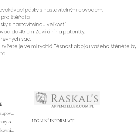
cvakávací pásky s nastavitelným obvodem.
 pro štěňata.
ky s nastavitelnou velikostí.
bvod do 45 cm. Zavírání na patentky.
arevných sad.
tu zvířete je velmi rychlá. Těsnost obojku vašeho štěněte 
te.
E
Pravidla nakupování
LEGÁLNÍ INFORMACE
Zásady ochrany osobních údajů
Údaje o bankovním převodu