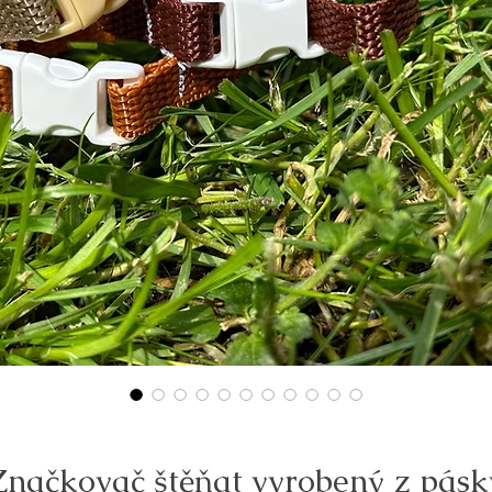
Značkovač štěňat vyrobený z pásk