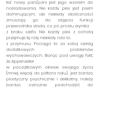
też nowy pan/pani jest jego wzorem do
naśladowania. Nie każdy pies jest psem
dominującym, ale niekiedy okoliczności
zmuszają go do objęcia funkcji
przewodnika stada, co po prostu wynika
z braku szefa. Nie każdy pies z ochotą
przejmuje tę rolę niekiedy robi to
z przymusu. Pociąga to za sobą szereg
dodatkowych problemów
wychowawczych. Biorąc pod uwagę fakt,
że Appenzeller
w początkowym okresie swojego życia
(mniej więcej do półtora roku), jest bardzo
plastyczny psychicznie i delikatny, należy
bardzo ostrożnie podchodzić do
jakichkolwiek oznak przymusu, siły lub
negatywnego podejścia. Dany przycisk raz
wciśnięty za mocno, będzie wciśnięty już
zawsze. Dla porównania "Apek" to takie
rozbrykane, wesołe, beztroskie jajko ale bez
skorupki! My - jako ich przewodnicy -
musimy je bronić, aby mogły wyrosnąć na
zdrowe (nie tylko fizycznie!) i szlachetne
psy.