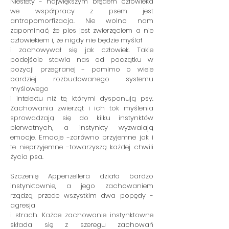
Niestety - największym błędem człowieka
we współpracy z psem jest
antropomorfizacja. Nie wolno nam
zapominać, że pies jest zwierzęciem a nie
człowiekiem i, że nigdy nie będzie myślał
i zachowywał się jak człowiek. Takie
podejście stawia nas od początku w
pozycji przegranej - pomimo o wiele
bardziej rozbudowanego systemu
myślowego
i intelektu niż te, którymi dysponują psy.
Zachowania zwierząt i ich tok myślenia
sprowadzają się do kilku instynktów
pierwotnych, a instynkty wyzwalają
emocje. Emocje -zarówno przyjemne jak i
te nieprzyjemne -towarzyszą każdej chwili
życia psa.
Szczenię Appenzellera działa bardzo
instynktownie, a jego zachowaniem
rządzą przede wszystkim dwa popędy -
agresja
i strach. Każde zachowanie instynktowne
składa się z szeregu zachowań