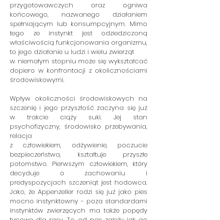
przygotowawczych oraz ogniwa
końcowego, nazwanego działaniem
spełniającym lub konsumpcyjnym. Mimo
tego ze instynkt jest odziedziczoną
właściwością funkcjonowania organizmu,
to jego działanie u ludzi i wielu zwierząt
w niemałym stopniu może się wykształcać
dopiero w konfrontacji z okolicznościami
środowiskowymi.
Wpływ okoliczności środowiskowych na
szczenię i jego przyszłość zaczyna się już
w trakcie ciąży suki. Jej stan
psychofizyczny, środowisko przebywania,
relacja
z człowiekiem, odżywienie, poczucie
bezpieczeństwa, kształtuje przyszłe
potomstwo. Pierwszym człowiekiem, który
decyduje o zachowaniu i
predyspozycjach szczeniąt jest hodowca.
Jako, że Appenzeller rodzi się już jako pies
mocno instynktowny - poza standardami
instynktów zwierzęcych ma także popędy
typowe dla rasy. To od nas zależy jak go