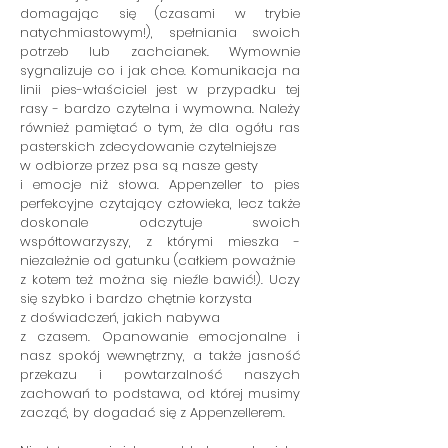
domagając się (czasami w trybie
natychmiastowym!), spełniania swoich
potrzeb lub zachcianek. Wymownie
sygnalizuje co i jak chce. Komunikacja na
linii pies-właściciel jest w przypadku tej
rasy - bardzo czytelna i wymowna. Należy
również pamiętać o tym, że dla ogółu ras
pasterskich zdecydowanie czytelniejsze
w odbiorze przez psa są nasze gesty
i emocje niż słowa. Appenzeller to pies
perfekcyjne czytający człowieka, lecz także
doskonale odczytuje swoich
współtowarzyszy, z którymi mieszka -
niezależnie od gatunku (całkiem poważnie
z kotem też można się nieźle bawić!). Uczy
się szybko i bardzo chętnie korzysta
z doświadczeń, jakich nabywa
z czasem. Opanowanie emocjonalne i
nasz spokój wewnętrzny, a także jasność
przekazu i powtarzalność naszych
zachowań to podstawa, od której musimy
zacząć, by dogadać się z Appenzellerem.