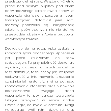
przedstawicieli tej rasy). Wytężona 1-2 letnia
praca nad naszym pupilem, pod okiem
doświadczonego szkoleniowca, sprawi że
Appenezller stanie się fantastycznym psem
towarzyszącym. Natomiast jeżeli sami
możemy pochwalić się umiejętnością
szkolenia psów trudnych, nic nie stoi na
przeszkodzie, abyśmy z Apkiem pracowali
we własnym zakresie.
Decydując się na zakup Apka, zyskujemy
kompana życia codziennego. Appenzeller
jest psem zaliczanym do psów
stróżujących. Ta przynależność doskonale
wyjaśnia, dlaczego u przedstawicieli tej
rasy dominują takie cechy jak: czujność,
reaktywność w informowaniu (szczekanie,
oznajmianie), terytorializm, silna potrzeba
kontrolowania otoczenia oraz pilnowanie
bezpieczeństwa swojego stada.
Appenzellery to psy bardzo towarzyskie,
lubiące przebywać w swoim stadzie.
Często dążą do bycia w centrum uwagi,
narzucając swój rytm działania oraz