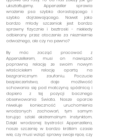
ukształtujemy. Appenzeller sprawia
wrażenie psa szybko dorastającego i
szybko dojrzewającego. Nawet jako
bardzo młody szczeniak jest bardzo
sprawny fizycznie i beztroski - niekiedy
odbierany przez otoczenie za niezmiernie
odważnego, ale czy na pewno?
By móc zacząć pracować z
Appenzellerem, musi on nawiązać
poprawną relację ze swoim nowym
właścicielem relację opartą na
bezgranicznym zaufaniu. Poczucie
bezpieczeństwa, daje możliwość
schowania się pod matczyną spódnicą i
dopiero z tej pozycji bacznego
obserwowania Świata. Nasze oparcie
niweluje konieczność uruchomienia
wrodzonych zachowań, tym samym
torując szlaki ekstremalnym instynktom.
Dzięki wrodzonej bystrości Appenzellera,
nasze szczenię w bardzo krótkim czasie
wie, czy musi wziąć sprawy swoje ręce, czy