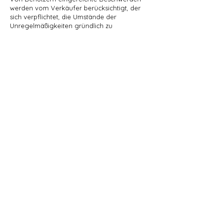
werden vom Verkäufer berücksichtigt, der
sich verpflichtet, die Umstände der
Unregelmäßigkeiten gründlich zu
untersuchen.
Reklamationen werden vom Verkäufer
innerhalb von 7 Tagen ab dem Datum
ihrer Einreichung bearbeitet.
Wenn der Benutzer Schäden am Paket
feststellt, sollte er den Inhalt im Beisein des
Kuriers überprüfen. Wird ein Schaden an
der Ware festgestellt, ist der Lieferant
verpflichtet, gemeinsam mit dem Nutzer
einen entsprechenden Bericht zu erstellen,
damit der Lieferant dem Nutzer eine
Entschädigung für die entstandenen
Schäden zahlen kann.​
VI. Benutzerkonto
Nach der Registrierung auf der Website
wird ein Benutzerkonto erstellt. Nach der
Anmeldung erhält der Benutzer Zugriff auf
das Archiv der auf der Website getätigten
Einkäufe. Über das Konto kann der Nutzer
auch die bei der Registrierung
angegebenen Daten ändern.