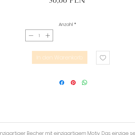
30,00 PLN
Anzahl
*
In den Warenkorb
inzigartiger Becher mit einzigartigem Motiv. Das einzige s