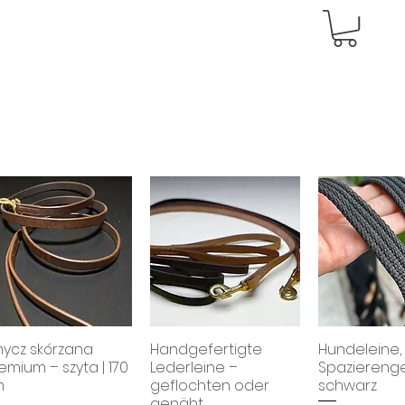
ycz skórzana
Handgefertigte
Hundeleine,
emium – szyta | 170
Lederleine –
Spaziereng
m
geflochten oder
schwarz
genäht