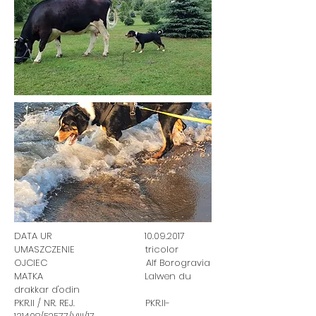
DATA UR
10.09.2017
UMASZCZENIE tricolor
OJCIEC Alf Borogravia
MATKA Lalwen du
drakkar d'odin
PKR.II / NR. REJ. PKR.II-