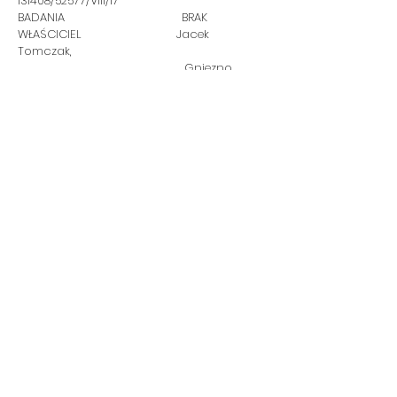
131408/52577/VIII/17
BADANIA BRAK
WŁAŚCICIEL
Jacek
Tomczak,
Gniezno,
tel. +48 601
724 935
OSIAGNIĘCIA BRAK
RODOWÓD link
CONTACT US
LEGAL
INFORMATIO
N
Shopping regulations
Monika Grzesiak,
Bank transfer details
89-500
Refund Policy
Tuchola,Polska
privacy policy
Delivery
LEGAL INFORMATION
NIP
6661872817
REGON
341281029