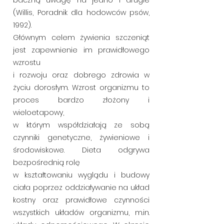
baczną uwagę na jedno i drugie
(Willis, Poradnik dla hodowców psów,
1992).
Głównym celem żywienia szczeniąt
jest zapewnienie im prawidłowego
wzrostu
i rozwoju oraz dobrego zdrowia w
życiu dorosłym. Wzrost organizmu to
proces bardzo złożony i
wieloetapowy,
w którym współdziałają ze sobą
czynniki genetyczne, żywieniowe i
środowiskowe. Dieta odgrywa
bezpośrednią rolę
w kształtowaniu wyglądu i budowy
ciała poprzez oddziaływanie na układ
kostny oraz prawidłowe czynności
wszystkich układów organizmu, m.in.