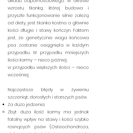
układu odpornościowego. W okresie
wzrostu tkanką, której budowa i
przyszłe funkcjonowanie silnie zależą
od diety, jest tkanka kostna a głównie
kości długie i stawy kończyn. Faktem
jest, że genetycznie waga końcowa
psa zostanie osiągnięta w każdym
przypadku. W przypadku mniejszych
ilości karmy — nieco później;
w przypadku większych ilości — nieco
wcześniej.
Najczęstsze błędy w żywieniu
szczeniąt, dorosłych i starszych psów.
Za dużo jedzenia:
Zbyt duża ilość karmy ma jednak
fatalny wpływ na stawy i kości szybko
rosnących psów (Osteochondroza,