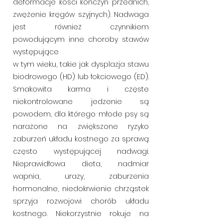
deformacje kości kończyn przednich,
zwężenie kręgów szyjnych). Nadwaga
jest również czynnikiem
powodującym inne choroby stawów
występujące
w tym wieku, takie jak dysplazja stawu
biodrowego (HD) lub łokciowego (ED).
Smakowita karma i częste
niekontrolowane jedzenie są
powodem, dla którego młode psy są
narażone na zwiększone ryzyko
zaburzeń układu kostnego za sprawą
często występującej nadwagi.
Nieprawidłowa dieta, nadmiar
wapnia, urazy, zaburzenia
hormonalne, niedokrwienie chrząstek
sprzyja rozwojowi chorób układu
kostnego. Niekorzystnie rokuje na