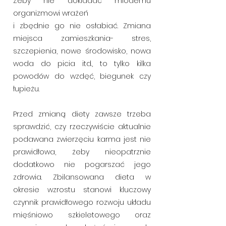
Żeby nie dokładać młodemu
organizmowi wrażeń
i zbędnie go nie osłabiać. Zmiana
miejsca zamieszkania- stres,
szczepienia, nowe środowisko, nowa
woda do picia itd., to tylko kilka
powodów do wzdęć, biegunek czy
łupieżu.
Przed zmianą diety zawsze trzeba
sprawdzić, czy rzeczywiście aktualnie
podawana zwierzęciu karma jest nie
prawidłowa, żeby nieopatrznie
dodatkowo nie pogarszać jego
zdrowia. Zbilansowana dieta w
okresie wzrostu stanowi kluczowy
czynnik prawidłowego rozwoju układu
mięśniowo szkieletowego oraz