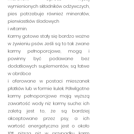
wymienionych składników odżywczych,
pies potrzebuje również minerałów,
pierwiastków śladowych
i witamin.
Karmy gotowe stały się bardzo ważne
w żywieniu psów. Jeśli są to tak zwane
karmy pełnoporcjowe, mogą i
powinny być podawane bez
dodatkowych suplementów, są łatwe
w obróbce
i oferowane w postaci mieszanek
płatków lub w formie kulek. Półwilgotne
karmy pełnoporcjowe mają wyższą
zawartość wody niż karmy suche: ich
zaletą jest to, że są bardziej
akceptowane przez psy, a ich
wartość energetyczna jest o około
10% niższa niż w przypadku karm