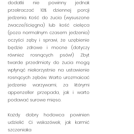
dodatki nie powinny jednak
przekraczać 10% dziennej porcji
jedzenia. Kość do żucia (wysuszone
żwacze/ścięgna) lub kość cielęca
(poza normalnym czasem jedzenia)
oczyści zęby i sprawi, że uzębienie
będzie zdrowe i mocne (dotyczy
również rosnących psów!) Zbyt
twarde przedmioty do żucia mogą
wpłynąć niekorzystnie na ustawienie
rosnących zębów. Warto urozmaicać
jedzenie warzywami, za którymi
appenzeller przepada, jak i warto
podawać surowe mięso.
Każdy dobry hodowca powinien
udzielić Ci wskazówek, jak karmić
szczeniaka